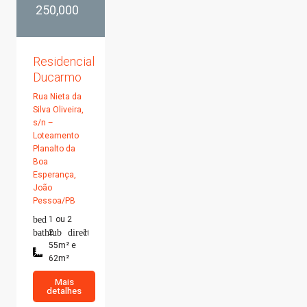
250,000
Residencial
Ducarmo
Rua Nieta da
Silva Oliveira,
s/n –
Loteamento
Planalto da
Boa
Esperança,
João
Pessoa/PB
1 ou 2
2
1
55m² e
62m²
Mais
detalhes