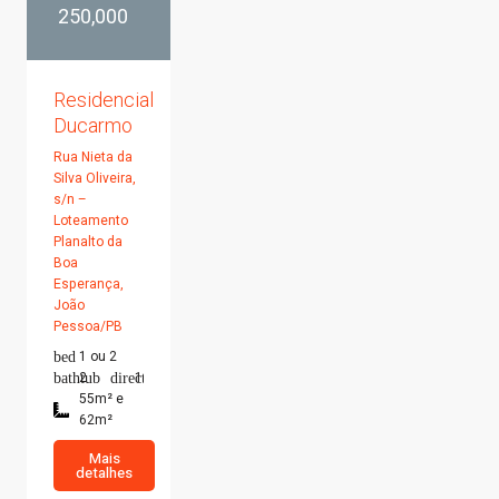
250,000
Residencial
Ducarmo
Rua Nieta da
Silva Oliveira,
s/n –
Loteamento
Planalto da
Boa
Esperança,
João
Pessoa/PB
1 ou 2
2
1
55m² e
62m²
Mais
detalhes