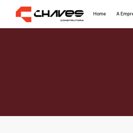
Home
A Empr