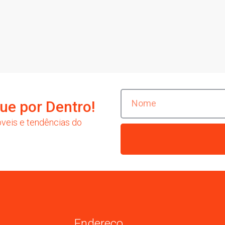
ue por Dentro!
veis e tendências do
Endereço