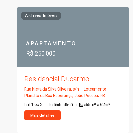
Archives: Imóveis
APARTAMENTO
R$ 250,000
Residencial Ducarmo
Rua Nieta da Silva Oliveira, s/n – Loteamento
Planalto da Boa Esperança, João Pessoa/PB
1 ou 2
2
1
55m² e 62m²
Mais detalhes